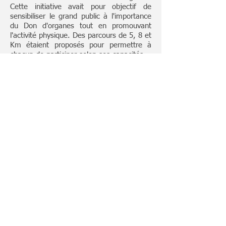
Cette initiative avait pour objectif de
sensibiliser le grand public à l'importance
du Don d'organes tout en promouvant
l'activité physique. Des parcours de 5, 8 et
Km étaient proposés pour permettre à
chacun de participer selon ses capacités.
Formation E3S de Niveau 2
(Educateur Sportif Sport Santé)
Lors de saison 2024/2025, le CMS a débuté,
grâce à une subvention d'ASM Impulsion,
une formation permettant aux éducateurs
sportifs du bassin Montluçonnais de se